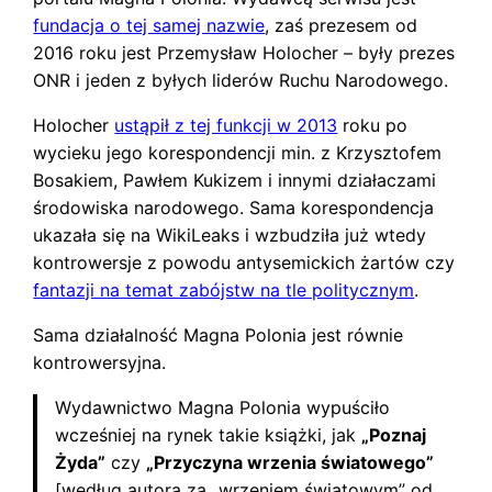
fundacja o tej samej nazwie
, zaś prezesem od
2016 roku jest Przemysław Holocher – były prezes
ONR i jeden z byłych liderów Ruchu Narodowego.
Holocher
ustąpił z tej funkcji w 2013
roku po
wycieku jego korespondencji min. z Krzysztofem
Bosakiem, Pawłem Kukizem i innymi działaczami
środowiska narodowego. Sama korespondencja
ukazała się na WikiLeaks i wzbudziła już wtedy
kontrowersje z powodu antysemickich żartów czy
fantazji na temat zabójstw na tle politycznym
.
Sama działalność Magna Polonia jest równie
kontrowersyjna.
Wydawnictwo Magna Polonia wypuściło
wcześniej na rynek takie książki, jak
„Poznaj
Żyda”
czy
„Przyczyna wrzenia światowego”
[według autora za „wrzeniem światowym” od