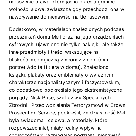
naruszenie prawa, które jasno określa granice
wolności słowa, zwłaszcza gdy przechodzi ona w
nawoływanie do nienawiści na tle rasowym.
Dodatkowo, w materiałach znalezionych podczas
przeszukań domu Meli oraz na jego urządzeniach
cyfrowych, ujawniono nie tylko naklejki, ale także
inne przedmioty i treści wskazujące na
bliskość ideologiczną z neonazizmem (min.
portret Adolfa Hitlera w domu). Znaleziono
książki, plakaty oraz emblematy o wyraźnym
charakterze nacjonalistycznym i faszystowskim,
co dodatkowo podkreślało jego ekstremistyczne
poglądy. Nick Price, szef działu Specjalnych
Zbrodni i Przeciwdziałania Terroryzmowi w Crown
Prosecution Service, podkreślił, że działalność Meli
była świadoma i celowa, a materiały, które
rozpowszechniał, miały realny wpływ na
społeczeństwo, wzmagając podziały i nienawiść.