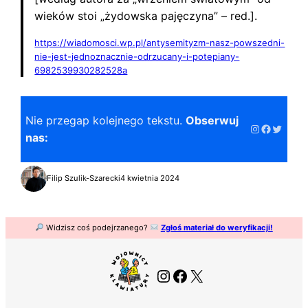
wieków stoi „żydowska pajęczyna” – red.].
https://wiadomosci.wp.pl/antysemityzm-nasz-powszedni-
nie-jest-jednoznacznie-odrzucany-i-potepiany-
6982539930282528a
Nie przegap kolejnego tekstu.
Obserwuj
Instagram
Faceboo
Twitter
nas:
Filip Szulik-Szarecki
4 kwietnia 2024
Widzisz coś podejrzanego?
Zgłoś materiał do weryfikacji!
Instagram
Facebook
X