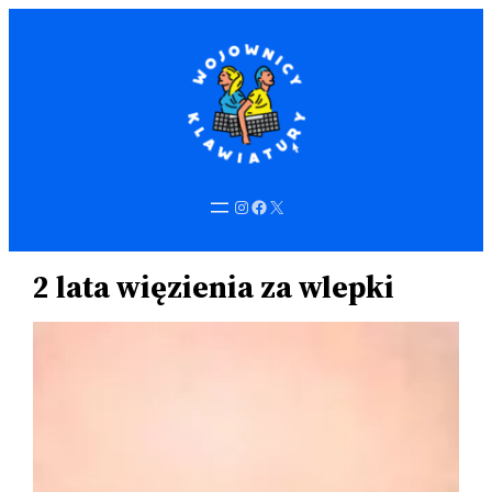
Przejdź
do
treści
Instagram
Facebook
X
2 lata więzienia za wlepki