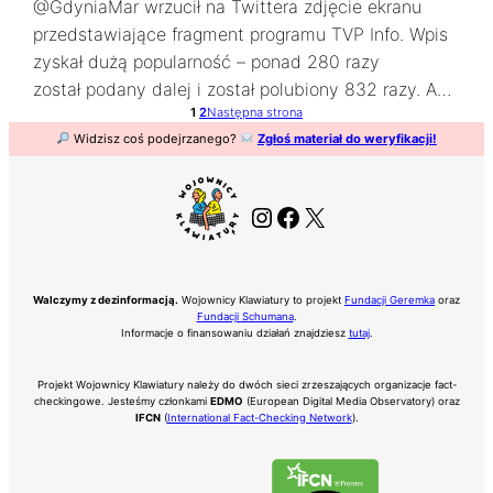
@GdyniaMar wrzucił na Twittera zdjęcie ekranu
przedstawiające fragment programu TVP Info. Wpis
zyskał dużą popularność – ponad 280 razy
został podany dalej i został polubiony 832 razy. A…
1
2
Następna strona
Widzisz coś podejrzanego?
Zgłoś materiał do weryfikacji!
Instagram
Facebook
X
Walczymy z dezinformacją.
Wojownicy Klawiatury to projekt
Fundacji Geremka
oraz
Fundacji Schumana
.
Informacje o finansowaniu działań znajdziesz
tutaj
.
Projekt Wojownicy Klawiatury należy do dwóch sieci zrzeszających organizacje fact-
checkingowe. Jesteśmy członkami
EDMO
(European Digital Media Observatory) oraz
IFCN
(
International Fact-Checking Network
).