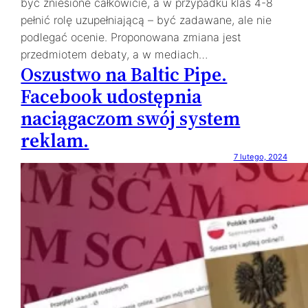
być zniesione całkowicie, a w przypadku klas 4-8
pełnić rolę uzupełniającą – być zadawane, ale nie
podlegać ocenie. Proponowana zmiana jest
przedmiotem debaty, a w mediach…
Oszustwo na Baltic Pipe.
Facebook udostępnia
naciągaczom swój system
reklam.
7 lutego, 2024