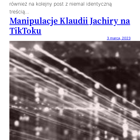
również na kolejny post z niemal identyczną
treścią…
Manipulacje Klaudii Jachiry na
TikToku
3 marca, 2023