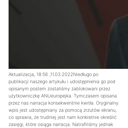
Aktualizacja, 18:56 ,11.03.2022Niedługo po
publikacji naszego artykułu i udostępnienia go pod
opisanym postem zostaliśmy zablokowani przez
użytkowniczkę ANUeuropejka. Tymczasem opisana
przez nas narracja konsekwentnie kwitła. Oryginalny
wpis jest udostępniany za pomocą zrzutów ekranu,
co sprawia, że trudniej jest nam konkretnie określić
zasięgi, które osiąga narracja. Natrafiliśmy jednak