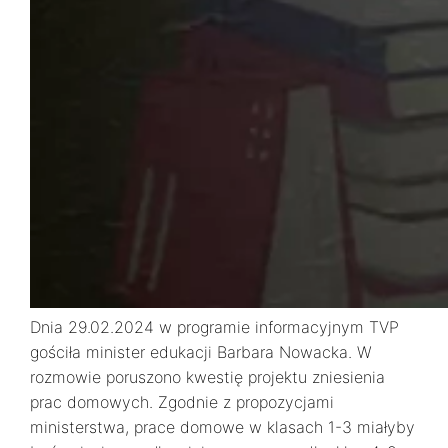
Dnia 29.02.2024 w programie informacyjnym TVP
gościła minister edukacji Barbara Nowacka. W
rozmowie poruszono kwestię projektu zniesienia
prac domowych. Zgodnie z propozycjami
ministerstwa, prace domowe w klasach 1-3 miałyby