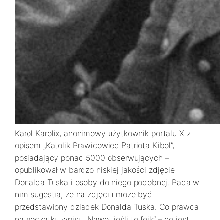
Karol Karolix, anonimowy użytkownik portalu X z
opisem „Katolik Prawicowiec Patriota Kibol”,
posiadający ponad 5000 obserwujących –
opublikował w bardzo niskiej jakości zdjęcie
Donalda Tuska i osoby do niego podobnej. Pada w
nim sugestia, że na zdjęciu może być
przedstawiony dziadek Donalda Tuska. Co prawda
na początku wpisu „Nawet jeśli to fejk” – co jest…