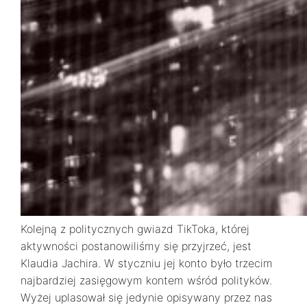
Kolejną z politycznych gwiazd TikToka, której
aktywności postanowiliśmy się przyjrzeć, jest
Klaudia Jachira. W styczniu jej konto było trzecim
najbardziej zasięgowym kontem wśród polityków.
Wyżej uplasował się jedynie opisywany przez nas