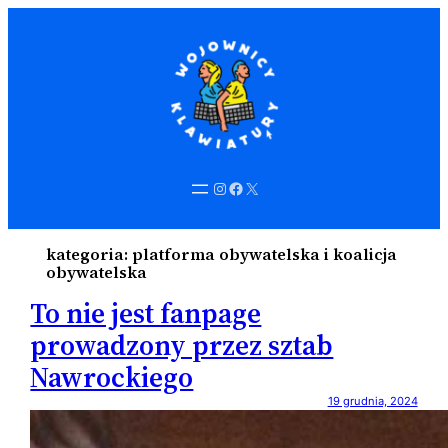
Instagram
Facebook
X
kategoria:
platforma obywatelska i koalicja
obywatelska
To nie jest fanpage
prowadzony przez sztab
Nawrockiego
19 grudnia, 2024