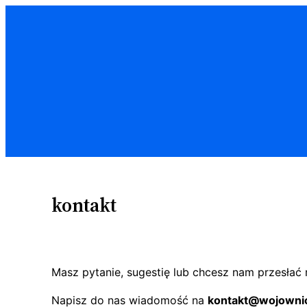
Przejdź
do
treści
kontakt
Masz pytanie, sugestię lub chcesz nam przesłać m
Napisz do nas wiadomość na
kontakt@wojownic