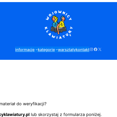
Instagram
Facebook
X
informacje
kategorie
warsztaty
kontakt
ateriał do weryfikacji?
yklawiatury.pl
lub skorzystaj z formularza poniżej.