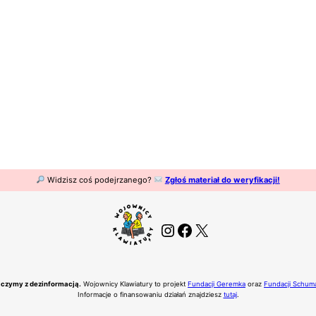
Widzisz coś podejrzanego?
Zgłoś materiał do weryfikacji!
Instagram
Facebook
X
czymy z dezinformacją.
Wojownicy Klawiatury to projekt
Fundacji Geremka
oraz
Fundacji Schum
Informacje o finansowaniu działań znajdziesz
tutaj
.