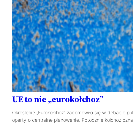
UE to nie „eurokołchoz”
Określenie „Eurokołchoz” zadomowiło się w debacie pu
oparty o centralne planowanie. Potocznie kołchoz ozna