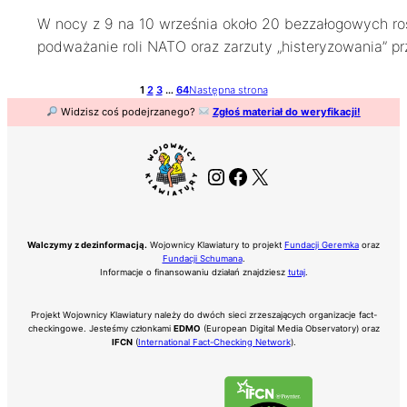
W nocy z 9 na 10 września około 20 bezzałogowych rosy
podważanie roli NATO oraz zarzuty „histeryzowania” pr
1
2
3
…
64
Następna strona
Widzisz coś podejrzanego?
Zgłoś materiał do weryfikacji!
Instagram
Facebook
X
Walczymy z dezinformacją.
Wojownicy Klawiatury to projekt
Fundacji Geremka
oraz
Fundacji Schumana
.
Informacje o finansowaniu działań znajdziesz
tutaj
.
Projekt Wojownicy Klawiatury należy do dwóch sieci zrzeszających organizacje fact-
checkingowe. Jesteśmy członkami
EDMO
(European Digital Media Observatory) oraz
IFCN
(
International Fact-Checking Network
).