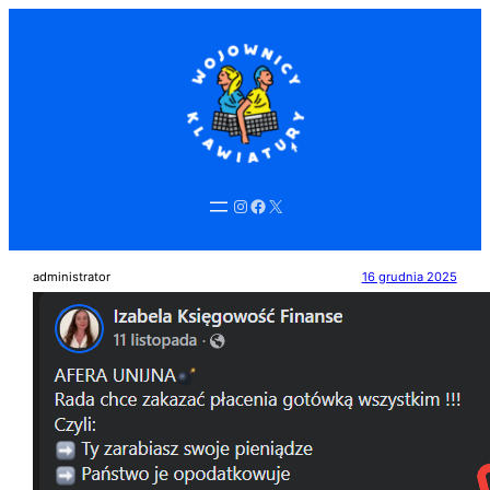
Przejdź
do
treści
Instagram
Facebook
X
administrator
16 grudnia 2025