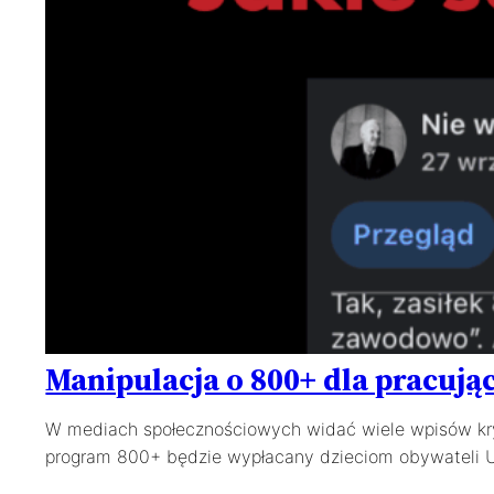
Manipulacja o 800+ dla pracują
W mediach społecznościowych widać wiele wpisów kryt
program 800+ będzie wypłacany dzieciom obywateli U