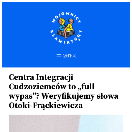
Przejdź
do
treści
Instagram
Facebook
X
Centra Integracji
Cudzoziemców to „full
wypas”? Weryfikujemy słowa
Otoki-Frąckiewicza