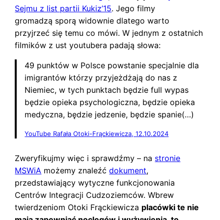
Sejmu z list partii Kukiz’15
. Jego filmy
gromadzą sporą widownie dlatego warto
przyjrzeć się temu co mówi. W jednym z ostatnich
filmików z ust youtubera padają słowa:
49 punktów w Polsce powstanie specjalnie dla
imigrantów którzy przyjeżdżają do nas z
Niemiec, w tych punktach będzie full wypas
będzie opieka psychologiczna, będzie opieka
medyczna, będzie jedzenie, będzie spanie(…)
YouTube Rafała Otoki-Frąckiewicza, 12.10.2024
Zweryfikujmy więc i sprawdźmy – na
stronie
MSWiA
możemy znaleźć
dokument
,
przedstawiający wytyczne funkcjonowania
Centrów Integracji Cudzoziemców. Wbrew
twierdzeniom Otoki Frąckiewicza
placówki te nie
mają zapewniać noclegów i wyżywienia, to