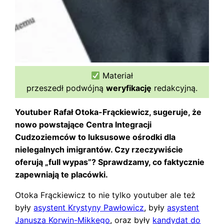
Materiał
przeszedł podwójną
weryfikację
redakcyjną.
Youtuber Rafał Otoka-Frąckiewicz, sugeruje, że
nowo powstające Centra Integracji
Cudzoziemców to luksusowe ośrodki dla
nielegalnych imigrantów. Czy rzeczywiście
oferują „full wypas”? Sprawdzamy, co faktycznie
zapewniają te placówki.
Otoka Frąckiewicz to nie tylko youtuber ale też
były
asystent Krystyny Pawłowicz
, były
asystent
Janusza Korwin-Mikkego
, oraz były
kandydat do