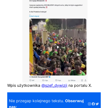
Wpis użytkownika
@szef_dywizji
na portalu X.
Nie przegap kolejnego tekstu.
Obserwuj
Instagram
Faceboo
Twitter
nas: