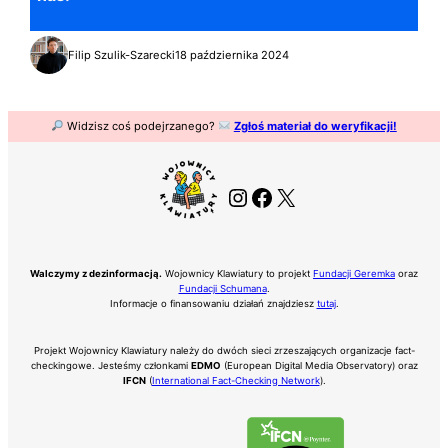
Filip Szulik-Szarecki
18 października 2024
Widzisz coś podejrzanego?
Zgłoś materiał do weryfikacji!
Instagram
Facebook
X
Walczymy z dezinformacją.
Wojownicy Klawiatury to projekt
Fundacji Geremka
oraz
Fundacji Schumana
.
Informacje o finansowaniu działań znajdziesz
tutaj
.
Projekt Wojownicy Klawiatury należy do dwóch sieci zrzeszających organizacje fact-
checkingowe. Jesteśmy członkami
EDMO
(European Digital Media Observatory) oraz
IFCN
(
International Fact-Checking Network
).