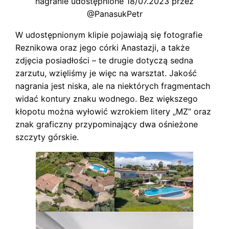
nagranie udostępnione 18/07.2023 przez
@PanasukPetr
W udostępnionym klipie pojawiają się fotografie
Reznikowa oraz jego córki Anastazji, a także
zdjęcia posiadłości – te drugie dotyczą sedna
zarzutu, wzięliśmy je więc na warsztat. Jakość
nagrania jest niska, ale na niektórych fragmentach
widać kontury znaku wodnego. Bez większego
kłopotu można wyłowić wzrokiem litery „MZ” oraz
znak graficzny przypominający dwa ośnieżone
szczyty górskie.