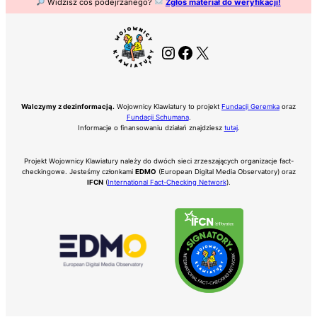
Widzisz coś podejrzanego?
Zgłoś materiał do weryfikacji!
Instagram
Facebook
X
Walczymy z dezinformacją.
Wojownicy Klawiatury to projekt
Fundacji Geremka
oraz
Fundacji Schumana
.
Informacje o finansowaniu działań znajdziesz
tutaj
.
Projekt Wojownicy Klawiatury należy do dwóch sieci zrzeszających organizacje fact-
checkingowe. Jesteśmy członkami
EDMO
(European Digital Media Observatory) oraz
IFCN
(
International Fact-Checking Network
).