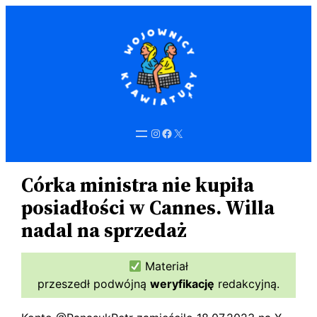
Przejdź
do
treści
Instagram
Facebook
X
Córka ministra nie kupiła
posiadłości w Cannes. Willa
nadal na sprzedaż
Materiał
przeszedł podwójną
weryfikację
redakcyjną.