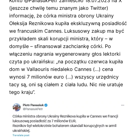
Konto @PanasukPetr zamieściło 18.07.2023 na X
(jeszcze chwilę temu znanym jako Twitter)
informację, że córka ministra obrony Ukrainy
Ołeksija Reznikowa kupiła ekskluzywną posiadłość
we francuskim Cannes. Luksusowy zakup ma być
przykładem skali korupcji ministra, który – w
domyśle – sfinansował zachciankę córki. Po
włączeniu nagrania wygenerowany głos lektorki
czyta po ukraińsku: „na początku czerwca kupiła
dom w Vallaouris niedaleko Cannes (…) cena
wynosi 7 milionów euro (…) wszyscy urzędnicy
tacy są, oni są ciałem z ciała ludu. Nic nie uratuje
tego kraju”.