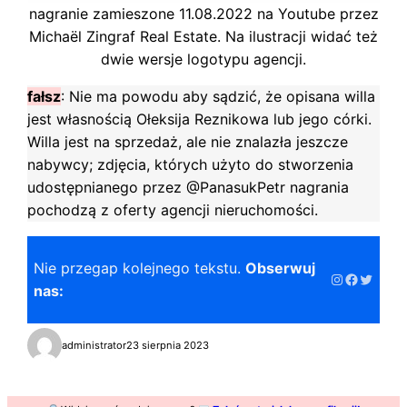
nagranie zamieszone 11.08.2022 na Youtube przez
Michaël Zingraf Real Estate. Na ilustracji widać też
dwie wersje logotypu agencji.
fałsz
: Nie ma powodu aby sądzić, że opisana willa
jest własnością Ołeksija Reznikowa lub jego córki.
Willa jest na sprzedaż, ale nie znalazła jeszcze
nabywcy; zdjęcia, których użyto do stworzenia
udostępnianego przez @PanasukPetr nagrania
pochodzą z oferty agencji nieruchomości.
Nie przegap kolejnego tekstu.
Obserwuj
Instagram
Faceboo
Twitter
nas:
administrator
23 sierpnia 2023