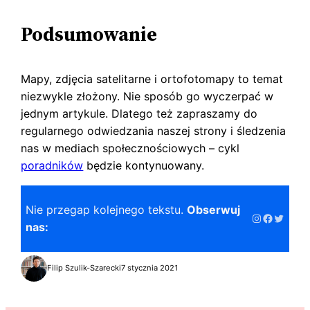
Podsumowanie
Mapy, zdjęcia satelitarne i ortofotomapy to temat
niezwykle złożony. Nie sposób go wyczerpać w
jednym artykule. Dlatego też zapraszamy do
regularnego odwiedzania naszej strony i śledzenia
nas w mediach społecznościowych – cykl
poradników
będzie kontynuowany.
Nie przegap kolejnego tekstu.
Obserwuj
Instagram
Faceboo
Twitter
nas:
Filip Szulik-Szarecki
7 stycznia 2021