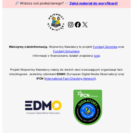
Widzisz coś podejrzanego?
Zgłoś materiał do weryfikacji!
Instagram
Facebook
X
Walczymy z dezinformacją.
Wojownicy Klawiatury to projekt
Fundacji Geremka
oraz
Fundacji Schumana
.
Informacje o finansowaniu działań znajdziesz
tutaj
.
Projekt Wojownicy Klawiatury należy do dwóch sieci zrzeszających organizacje fact-
checkingowe. Jesteśmy członkami
EDMO
(European Digital Media Observatory) oraz
IFCN
(
International Fact-Checking Network
).