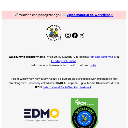
Widzisz coś podejrzanego?
Zgłoś materiał do weryfikacji!
Instagram
Facebook
X
Walczymy z dezinformacją.
Wojownicy Klawiatury to projekt
Fundacji Geremka
oraz
Fundacji Schumana
.
Informacje o finansowaniu działań znajdziesz
tutaj
.
Projekt Wojownicy Klawiatury należy do dwóch sieci zrzeszających organizacje fact-
checkingowe. Jesteśmy członkami
EDMO
(European Digital Media Observatory) oraz
IFCN
(
International Fact-Checking Network
).