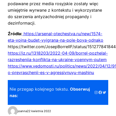
podawane przez media rosyjskie zostały więc
umiejętnie wyrwane z kontekstu i wykorzystane
do szerzenia antyzachodniej propagandy i
dezinformacji.
Źródła:
https://arsenal-otechestva.ru/new/1574-
eta-vojna-budet-vyigrana-na-pole-boya-odnako
https://twitter.com/JosepBorrellF/status/1512778418
https://iz.ru/1318203/2022-04-09/borrel-pozhelal-
razresheniia-konflikta-na-ukraine-voennym-putem
https://www.vedomosti.ru/politics/news/2022/04/12/9
o-prevraschenii-es-v-agressivnuyu-mashinu
Nie przegap kolejnego tekstu.
Obserwuj
Instagram
Faceboo
Twitter
nas:
joanna
22 kwietnia 2022