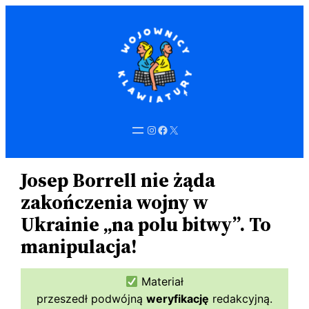
Przejdź
do
treści
Instagram
Facebook
X
Josep Borrell nie żąda
zakończenia wojny w
Ukrainie „na polu bitwy”. To
manipulacja!
Materiał
przeszedł podwójną
weryfikację
redakcyjną.