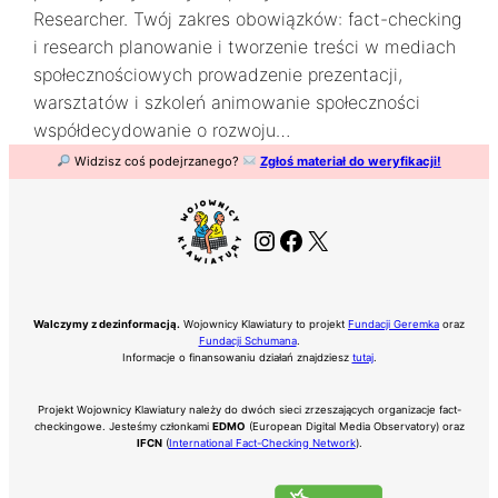
Researcher. Twój zakres obowiązków: fact-checking
i research planowanie i tworzenie treści w mediach
społecznościowych prowadzenie prezentacji,
warsztatów i szkoleń animowanie społeczności
współdecydowanie o rozwoju…
Widzisz coś podejrzanego?
Zgłoś materiał do weryfikacji!
Instagram
Facebook
X
Walczymy z dezinformacją.
Wojownicy Klawiatury to projekt
Fundacji Geremka
oraz
Fundacji Schumana
.
Informacje o finansowaniu działań znajdziesz
tutaj
.
Projekt Wojownicy Klawiatury należy do dwóch sieci zrzeszających organizacje fact-
checkingowe. Jesteśmy członkami
EDMO
(European Digital Media Observatory) oraz
IFCN
(
International Fact-Checking Network
).