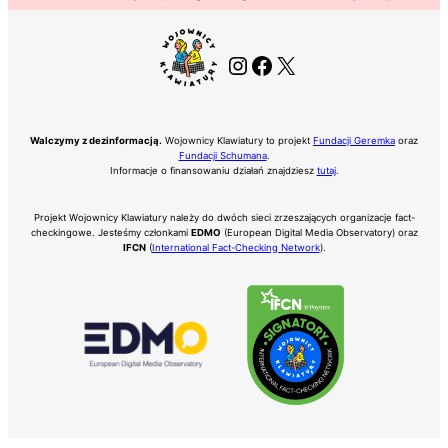
Instagram
Facebook
X
Walczymy z dezinformacją.
Wojownicy Klawiatury to projekt
Fundacji Geremka
oraz
Fundacji Schumana
.
Informacje o finansowaniu działań znajdziesz
tutaj
.
Projekt Wojownicy Klawiatury należy do dwóch sieci zrzeszających organizacje fact-
checkingowe. Jesteśmy członkami
EDMO
(European Digital Media Observatory) oraz
IFCN
(
International Fact-Checking Network
).