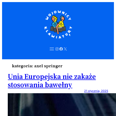
Instagram
Facebook
X
kategoria:
axel springer
Unia Europejska nie zakaże
stosowania bawełny
21 stycznia, 2025