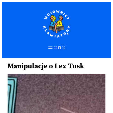
Przejdź
do
treści
Instagram
Facebook
X
Manipulacje o Lex Tusk