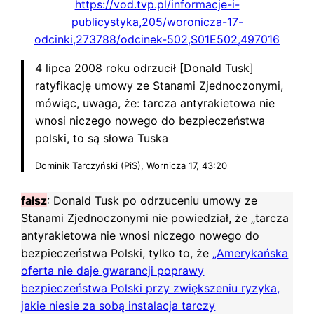
https://vod.tvp.pl/informacje-i-
publicystyka,205/woronicza-17-
odcinki,273788/odcinek-502,S01E502,497016
4 lipca 2008 roku odrzucił [Donald Tusk]
ratyfikację umowy ze Stanami Zjednoczonymi,
mówiąc, uwaga, że: tarcza antyrakietowa nie
wnosi niczego nowego do bezpieczeństwa
polski, to są słowa Tuska
Dominik Tarczyński (PiS), Wornicza 17, 43:20
fałsz
: Donald Tusk po odrzuceniu umowy ze
Stanami Zjednoczonymi nie powiedział, że „tarcza
antyrakietowa nie wnosi niczego nowego do
bezpieczeństwa Polski, tylko to, że
„Amerykańska
oferta nie daje gwarancji poprawy
bezpieczeństwa Polski przy zwiększeniu ryzyka,
jakie niesie za sobą instalacja tarczy