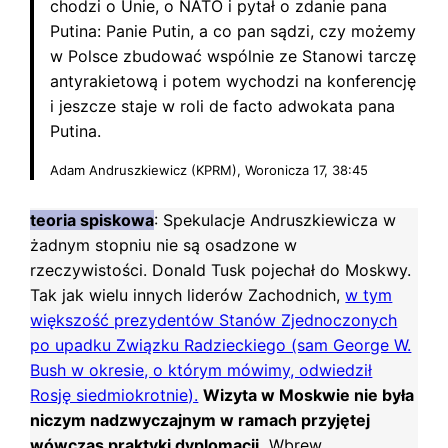
chodzi o Unie, o NATO i pytał o zdanie pana
Putina: Panie Putin, a co pan sądzi, czy możemy
w Polsce zbudować wspólnie ze Stanowi tarczę
antyrakietową i potem wychodzi na konferencję
i jeszcze staje w roli de facto adwokata pana
Putina.
Adam Andruszkiewicz (KPRM), Woronicza 17, 38:45
teoria spiskowa
: Spekulacje Andruszkiewicza w
żadnym stopniu nie są osadzone w
rzeczywistości. Donald Tusk pojechał do Moskwy.
Tak jak wielu innych liderów Zachodnich,
w tym
większość prezydentów Stanów Zjednoczonych
po upadku Związku Radzieckiego (sam George W.
Bush w okresie, o którym mówimy, odwiedził
Rosję siedmiokrotnie).
Wizyta w Moskwie nie była
niczym nadzwyczajnym w ramach przyjętej
wówczas praktyki dyplomacji.
Wbrew