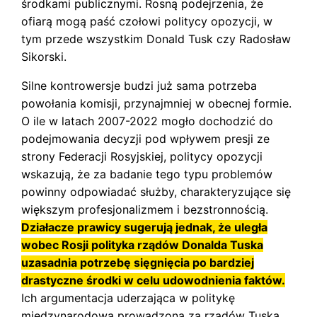
środkami publicznymi. Rosną podejrzenia, że
ofiarą mogą paść czołowi politycy opozycji, w
tym przede wszystkim Donald Tusk czy Radosław
Sikorski.
Silne kontrowersje budzi już sama potrzeba
powołania komisji, przynajmniej w obecnej formie.
O ile w latach 2007-2022 mogło dochodzić do
podejmowania decyzji pod wpływem presji ze
strony Federacji Rosyjskiej, politycy opozycji
wskazują, że za badanie tego typu problemów
powinny odpowiadać służby, charakteryzujące się
większym profesjonalizmem i bezstronnością.
Działacze prawicy sugerują jednak, że uległa
wobec Rosji polityka rządów Donalda Tuska
uzasadnia potrzebę sięgnięcia po bardziej
drastyczne środki w celu udowodnienia faktów.
Ich argumentacja uderzająca w politykę
międzynarodową prowadzoną za rządów Tuska