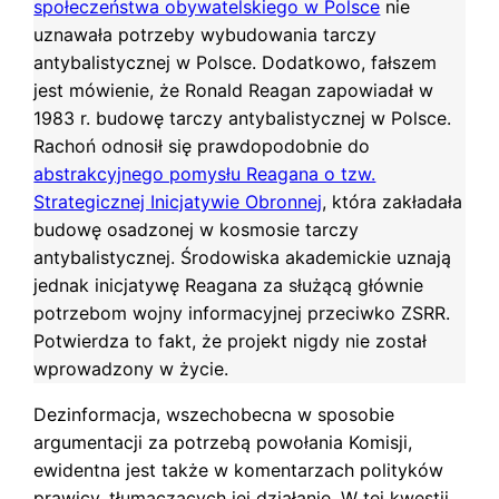
społeczeństwa obywatelskiego w Polsce
nie
uznawała potrzeby wybudowania tarczy
antybalistycznej w Polsce. Dodatkowo, fałszem
jest mówienie, że Ronald Reagan zapowiadał w
1983 r. budowę tarczy antybalistycznej w Polsce.
Rachoń odnosił się prawdopodobnie do
abstrakcyjnego pomysłu Reagana o tzw.
Strategicznej Inicjatywie Obronnej
, która zakładała
budowę osadzonej w kosmosie tarczy
antybalistycznej. Środowiska akademickie uznają
jednak inicjatywę Reagana za służącą głównie
potrzebom wojny informacyjnej przeciwko ZSRR.
Potwierdza to fakt, że projekt nigdy nie został
wprowadzony w życie.
Dezinformacja, wszechobecna w sposobie
argumentacji za potrzebą powołania Komisji,
ewidentna jest także w komentarzach polityków
prawicy, tłumaczących jej działanie. W tej kwestii