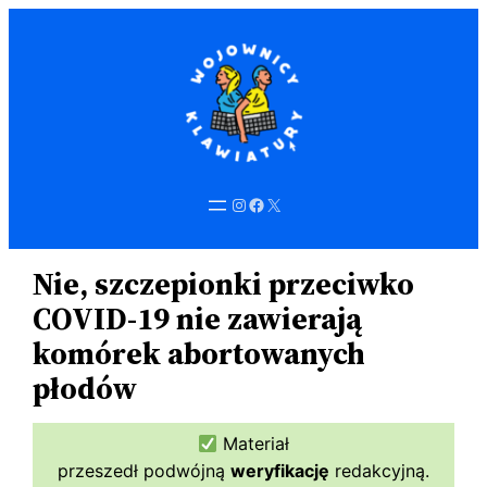
Przejdź
do
treści
Instagram
Facebook
X
Nie, szczepionki przeciwko
COVID-19 nie zawierają
komórek abortowanych
płodów
Materiał
przeszedł podwójną
weryfikację
redakcyjną.