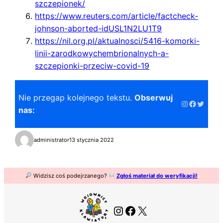
szczepionek/
https://www.reuters.com/article/factcheck-
johnson-aborted-idUSL1N2LU1T9
https://nil.org.pl/aktualnosci/5416-komorki-
linii-zarodkowychembrionalnych-a-
szczepionki-przeciw-covid-19
Nie przegap kolejnego tekstu.
Obserwuj
Instagram
Faceboo
Twitter
nas:
administrator
13 stycznia 2022
Widzisz coś podejrzanego?
Zgłoś materiał do weryfikacji!
Instagram
Facebook
X