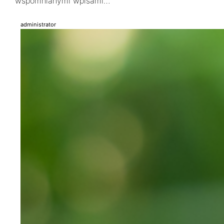
wspomnianymi wpisami…
administrator