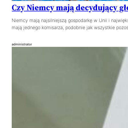
Czy Niemcy mają decydujący gł
Niemcy mają najsilniejszą gospodarkę w Unii i najwięk
mają jednego komisarza, podobnie jak wszystkie pozos
administrator