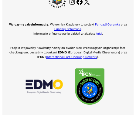
Instagram
Facebook
X
Walczymy z dezinformacją.
Wojownicy Klawiatury to projekt
Fundacji Geremka
oraz
Fundacji Schumana
.
Informacje o finansowaniu działań znajdziesz
tutaj
.
Projekt Wojownicy Klawiatury należy do dwóch sieci zrzeszających organizacje fact-
checkingowe. Jesteśmy członkami
EDMO
(European Digital Media Observatory) oraz
IFCN
(
International Fact-Checking Network
).