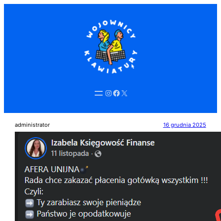
Przejdź
do
treści
Instagram
Facebook
X
administrator
16 grudnia 2025