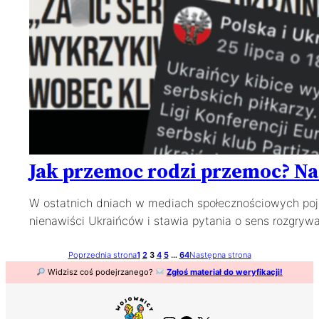
Jak przemoc rodzi przemoc? Na 
W ostatnich dniach w mediach społecznościowych poja
nienawiści Ukraińców i stawia pytania o sens rozgrywa
Poprzednia strona
1
2
3
4
5
…
64
Następna strona
Widzisz coś podejrzanego?
Zgłoś materiał do weryfikacji!