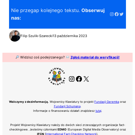
Nie przegap kolejnego tekstu.
Obserwuj
Instagram
Faceboo
Twitter
nas:
Filip Szulik-Szarecki
13 października 2023
Widzisz coś podejrzanego?
Zgłoś materiał do weryfikacji!
Instagram
Facebook
X
Walczymy z dezinformacją.
Wojownicy Klawiatury to projekt
Fundacji Geremka
oraz
Fundacji Schumana
.
Informacje o finansowaniu działań znajdziesz
tutaj
.
Projekt Wojownicy Klawiatury należy do dwóch sieci zrzeszających organizacje fact-
checkingowe. Jesteśmy członkami
EDMO
(European Digital Media Observatory) oraz
IFCN
(
International Fact-Checking Network
).