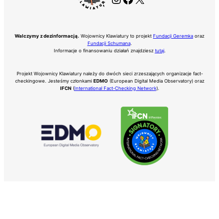
Walczymy z dezinformacją.
Wojownicy Klawiatury to projekt
Fundacji Geremka
oraz
Fundacji Schumana
.
Informacje o finansowaniu działań znajdziesz
tutaj
.
Projekt Wojownicy Klawiatury należy do dwóch sieci zrzeszających organizacje fact-
checkingowe. Jesteśmy członkami
EDMO
(European Digital Media Observatory) oraz
IFCN
(
International Fact-Checking Network
).