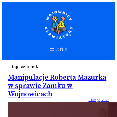
Instagram
Facebook
X
tag:
czarnek
Manipulacje Roberta Mazurka
w sprawie Zamku w
Wojnowicach
9 lutego, 2023