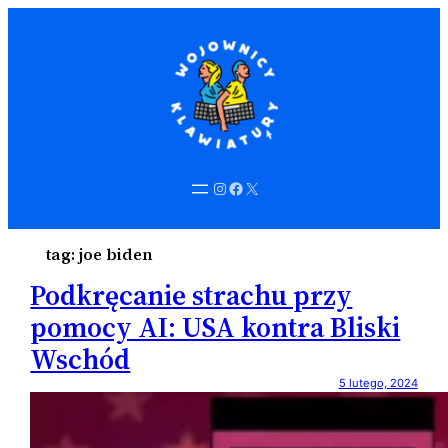
Instagram
Facebook
X
tag:
joe biden
Podkręcanie strachu przy
pomocy AI: USA kontra Bliski
Wschód
5 lutego, 2024