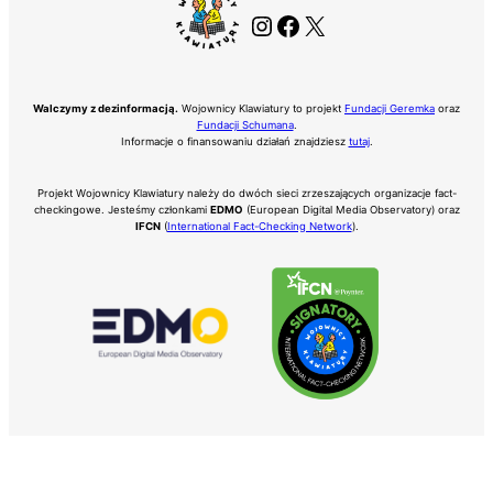
Instagram
Facebook
X
Walczymy z dezinformacją.
Wojownicy Klawiatury to projekt
Fundacji Geremka
oraz
Fundacji Schumana
.
Informacje o finansowaniu działań znajdziesz
tutaj
.
Projekt Wojownicy Klawiatury należy do dwóch sieci zrzeszających organizacje fact-
checkingowe. Jesteśmy członkami
EDMO
(European Digital Media Observatory) oraz
IFCN
(
International Fact-Checking Network
).