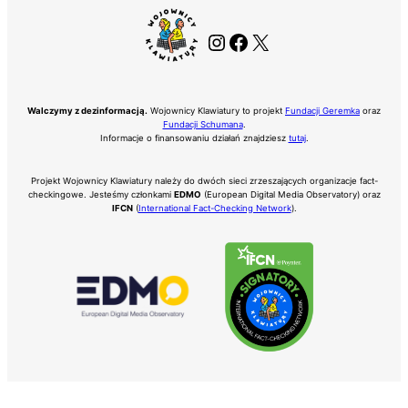
Instagram
Facebook
X
Walczymy z dezinformacją.
Wojownicy Klawiatury to projekt
Fundacji Geremka
oraz
Fundacji Schumana
.
Informacje o finansowaniu działań znajdziesz
tutaj
.
Projekt Wojownicy Klawiatury należy do dwóch sieci zrzeszających organizacje fact-
checkingowe. Jesteśmy członkami
EDMO
(European Digital Media Observatory) oraz
IFCN
(
International Fact-Checking Network
).