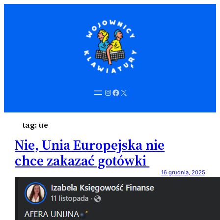
Instagram
Facebook
X
tag:
ue
Nie, Unia Europejska nie
chce zakazać gotówki
16 grudnia, 2025