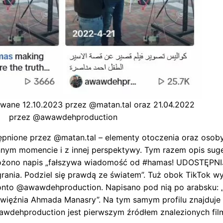
owane 12.10.2023 przez @matan.tal oraz 21.04.2022
przez @awawdehproduction
ępnione przez @matan.tal – elementy otoczenia oraz osob
nym momencie i z innej perspektywy. Tym razem opis suger
ożono napis „fałszywa wiadomość od #hamas! UDOSTĘPNI
ania. Podziel się prawdą ze światem”. Tuż obok TikTok wyś
 konto @awawdehproduction. Napisano pod nią po arabsku: „
 więźnia Ahmada Manasry”. Na tym samym profilu znajduje
wdehproduction jest pierwszym źródłem znalezionych film