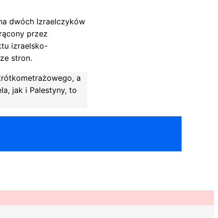
u na dwóch Izraelczyków
trącony przez
tu izraelsko-
ze stron.
 krótkometrażowego, a
, jak i Palestyny, to
ok
er