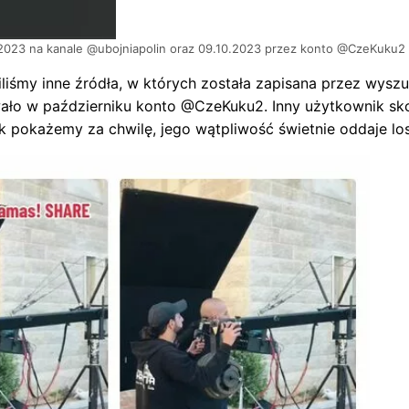
2023 na kanale @ubojniapolin oraz 09.10.2023 przez konto @CzeKuku2
ziliśmy inne źródła, w których została zapisana przez wys
owało w październiku konto @CzeKuku2. Inny użytkownik s
 Jak pokażemy za chwilę, jego wątpliwość świetnie oddaje lo