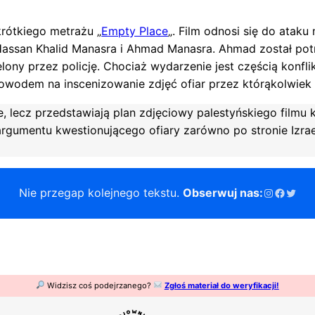
rótkiego metrażu „
Empty Place
„. Film odnosi się do atak
 Hassan Khalid Manasra i Ahmad Manasra. Ahmad został po
lony przez policję. Chociaż wydarzenie jest częścią konflik
dowodem na inscenizowanie zdjęć ofiar przez którąkolwiek 
, lecz przedstawiają plan zdjęciowy palestyńskiego filmu
rgumentu kwestionującego ofiary zarówno po stronie Izraela
Instagram
Facebo
Twitt
Nie przegap kolejnego tekstu.
Obserwuj nas:
Widzisz coś podejrzanego?
Zgłoś materiał do weryfikacji!