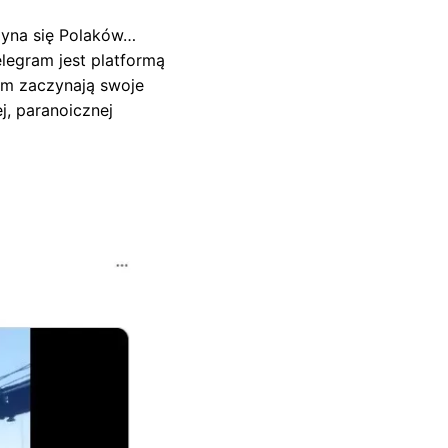
rzyna się Polaków…
legram jest platformą
ym zaczynają swoje
j, paranoicznej