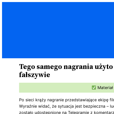
Przejdź
do
treści
Tego samego nagrania użyto 
fałszywie
Materiał
Po sieci krąży nagranie przedstawiające ekipę f
Wyraźnie widać, że sytuacja jest bezpieczna – l
zostało udostępnione na Telegramie z komentarzem