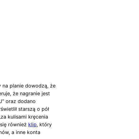
y na planie dowodzą, że
uje, że nagranie jest
J” oraz dodano
wietlił starszą o pół
za kulisami kręcenia
 się również
klip
, który
ów, a inne konta