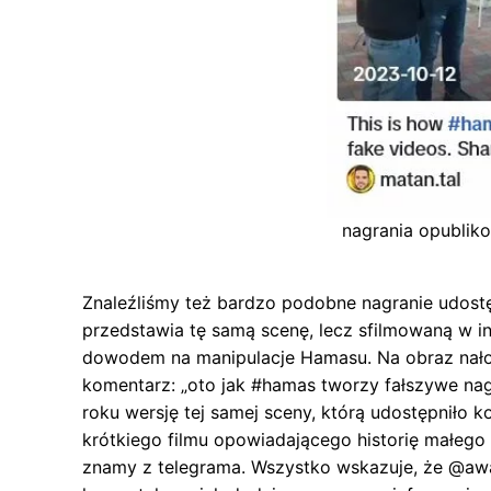
nagrania opublik
Znaleźliśmy też bardzo podobne nagranie udost
przedstawia tę samą scenę, lecz sfilmowaną w in
dowodem na manipulacje Hamasu. Na obraz nał
komentarz: „oto jak #hamas tworzy fałszywe nagr
roku wersję tej samej sceny, którą udostępniło
krótkiego filmu opowiadającego historię małego
znamy z telegrama. Wszystko wskazuje, że @awa