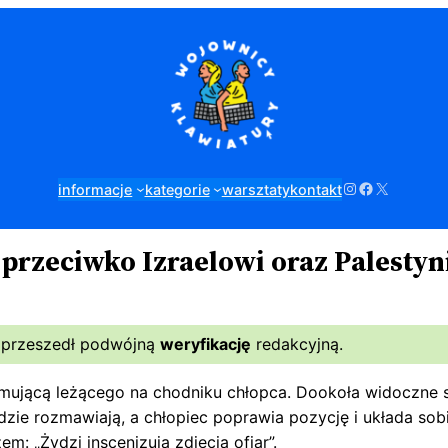
Instagram
Facebook
X
informacje
kategorie
warsztaty
kontakt
przeciwko Izraelowi oraz Palestyn
 przeszedł podwójną
weryfikację
redakcyjną.
ilmującą leżącego na chodniku chłopca. Dookoła widoczne s
udzie rozmawiają, a chłopiec poprawia pozycję i układa sob
: „Żydzi inscenizują zdjęcia ofiar”.