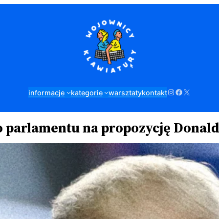
Instagram
Facebook
X
informacje
kategorie
warsztaty
kontakt
go parlamentu na propozycję Dona