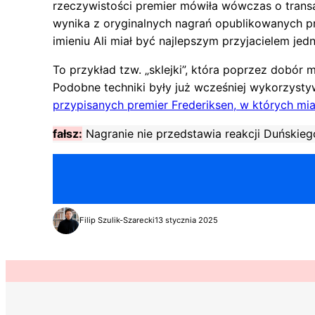
rzeczywistości premier mówiła wówczas o transak
wynika z oryginalnych nagrań opublikowanych 
imieniu Ali miał być najlepszym przyjacielem jedn
To przykład tzw. „sklejki”, która poprzez dobó
Podobne techniki były już wcześniej wykorzysty
przypisanych premier Frederiksen, w których mi
fałsz:
Nagranie nie przedstawia reakcji Duńskie
Filip Szulik-Szarecki
13 stycznia 2025