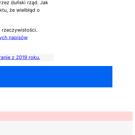
rzez duński rząd. Jak
ktu, że wielbłąd o
 rzeczywistości.
ych napisów
ranie z 2019 roku.
ok
er