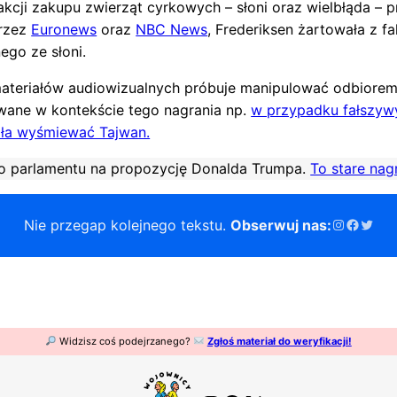
cji zakupu zwierząt cyrkowych – słoni oraz wielbłąda – p
przez
Euronews
oraz
NBC News
, Frederiksen żartowała z fa
ego ze słoni.
r materiałów audiowizualnych próbuje manipulować odbiorem
wane w kontekście tego nagrania np.
w przypadku fałszyw
ała wyśmiewać Tajwan.
go parlamentu na propozycję Donalda Trumpa.
To stare nag
Instagram
Facebo
Twitt
Nie przegap kolejnego tekstu.
Obserwuj nas:
Widzisz coś podejrzanego?
Zgłoś materiał do weryfikacji!