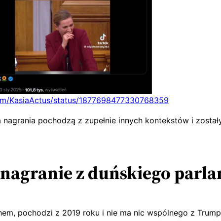
com/KasiaActus/status/1877698477330768359
ba nagrania pochodzą z zupełnie innych kontekstów i zost
nagranie z duńskiego parl
em, pochodzi z 2019 roku i nie ma nic wspólnego z Trump