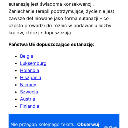
eutanazję jest świadoma konsekwencji.
Zaniechanie terapii podtrzymującej życie nie jest
zawsze definiowane jako forma eutanazji – co
często prowadzi do różnic w podawaniu liczby
krajów, które je dopuszczają.
Państwa UE dopuszczające eutanazję:
Belgia
Luksemburg
Holandia
Hiszpania
Niemcy
Szwecja
Austria
Finlandia
Nie przegap kolejnego tekstu.
Obserwuj
Instagram
Faceboo
Twitter