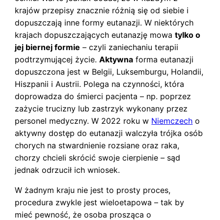
krajów przepisy znacznie różnią się od siebie i
dopuszczają inne formy eutanazji. W niektórych
krajach dopuszczających eutanazję mowa
tylko o
jej biernej formie
– czyli zaniechaniu terapii
podtrzymującej życie.
Aktywna
forma eutanazji
dopuszczona jest w Belgii, Luksemburgu, Holandii,
Hiszpanii i Austrii. Polega na czynności, która
doprowadza do śmierci pacjenta – np. poprzez
zażycie trucizny lub zastrzyk wykonany przez
personel medyczny. W 2022 roku w
Niemczech
o
aktywny dostęp do eutanazji walczyła trójka osób
chorych na stwardnienie rozsiane oraz raka,
chorzy chcieli skrócić swoje cierpienie – sąd
jednak odrzucił ich wniosek.
W żadnym kraju nie jest to prosty proces,
procedura zwykle jest wieloetapowa – tak by
mieć pewność, że osoba prosząca o