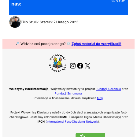
nas:
Filip Szulik-Szarecki
21 lutego 2023
Widzisz coś podejrzanego?
Zgłoś materiał do weryfikacji!
Instagram
Facebook
X
Walczymy z dezinformacją.
Wojownicy Klawiatury to projekt
Fundacji Geremka
oraz
Fundacji Schumana
.
Informacje o finansowaniu działań znajdziesz
tutaj
.
Projekt Wojownicy Klawiatury należy do dwóch sieci zrzeszających organizacje fact-
checkingowe. Jesteśmy członkami
EDMO
(European Digital Media Observatory) oraz
IFCN
(
International Fact-Checking Network
).