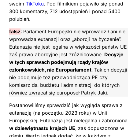
swoim
TikToku
. Pod filmikiem pojawiło się ponad
300 komentarzy, 712 udostępnień i ponad 5400
polubień.
fałsz
: Parlament Europejski nie wprowadził ani nie
wprowadza eutanazji oraz „aborcji na życzenie”.
Eutanazja nie jest legalna w większości państw UE
zaś prawo aborcyjne jest zróżnicowane.
Decyzje
w tych sprawach podejmują rządy krajów
członkowskich, nie Europarlament
. Takich decyzji
nie podejmuje też przewodnicząca PE czy
komisarz ds. budżetu i administracji do których
również zwracał się europoseł Patryk Jaki.
Postanowiliśmy sprawdzić jak wygląda sprawa z
eutanazją (na początku 2023 roku) w Unii
Europejskiej. Eutanazja jest nielegalna i zabroniona
w dziewiętnastu krajach UE
, zaś dopuszczona w
ośmiu. Warto jednak dodać, że w każdym z