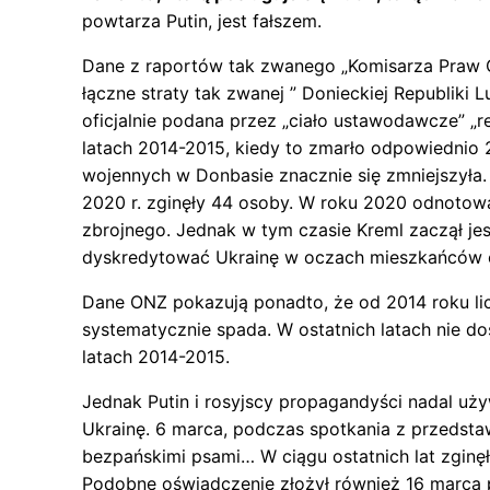
powtarza Putin, jest fałszem.
Dane z raportów tak zwanego „Komisarza Praw C
łączne straty tak zwanej ” Donieckiej Republiki
oficjalnie podana przez „ciało ustawodawcze” „r
latach 2014-2015, kiedy to zmarło odpowiednio 2
wojennych w Donbasie znacznie się zmniejszyła.
2020 r. zginęły 44 osoby. W roku 2020 odnotowan
zbrojnego. Jednak w tym czasie Kreml zaczął jes
dyskredytować Ukrainę w oczach mieszkańców 
Dane ONZ pokazują ponadto, że od 2014 roku lic
systematycznie spada. W ostatnich latach nie do
latach 2014-2015.
Jednak Putin i rosyjscy propagandyści nadal uż
Ukrainę. 6 marca, podczas spotkania z przedstawic
bezpańskimi psami… W ciągu ostatnich lat zginęł
Podobne oświadczenie złożył również 16 marca p