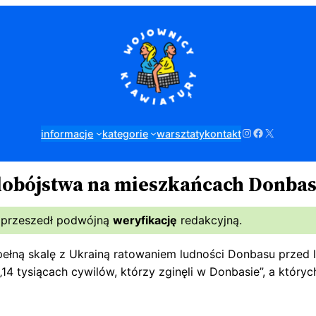
Instagram
Facebook
X
informacje
kategorie
warsztaty
kontakt
udobójstwa na mieszkańcach Donbas
 przeszedł podwójną
weryfikację
redakcyjną.
pełną skalę z Ukrainą ratowaniem ludności Donbasu przed
„14 tysiącach cywilów, którzy zginęli w Donbasie”, a który