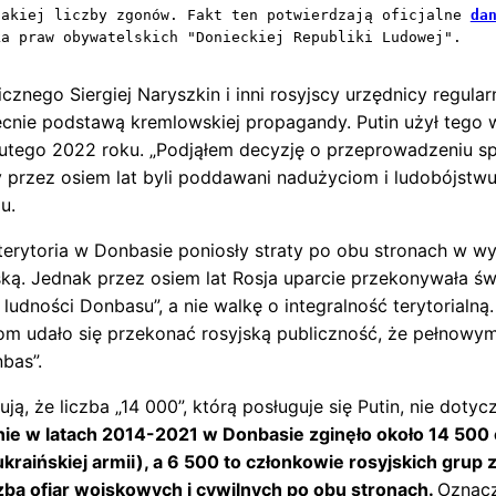
takiej liczby zgonów. Fakt ten potwierdzają oficjalne 
da
ka praw obywatelskich "Donieckiej Republiki Ludowej".
cznego Siergiej Naryszkin i inni rosyjscy urzędnicy regula
becnie podstawą kremlowskiej propagandy. Putin użył tego 
lutego 2022 roku. „Podjąłem decyzję o przeprowadzeniu spe
y przez osiem lat byli poddawani nadużyciom i ludobójstwu
u.
erytoria w Donbasie poniosły straty po obu stronach w wy
ą. Jednak przez osiem lat Rosja uparcie przekonywała świ
ludności Donbasu”, a nie walkę o integralność terytorialną.
m udało się przekonać rosyjską publiczność, że pełnowy
bas”.
ją, że liczba „14 000”, którą posługuje się Putin, nie doty
inie w latach 2014-2021 w Donbasie zginęło około 14 500
ukraińskiej armii), a 6 500 to członkowie rosyjskich grup 
liczba ofiar wojskowych i cywilnych po obu stronach.
Oznacz