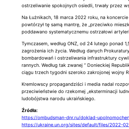
ostrzeliwanie spokojnych osiedli, trwały przez w
Na Łużnikach, 18 marca 2022 roku, na koncercie
powtórzył tę samą mantrę, że „przeciwko miesz
poddawano systematycznemu ostrzałowi artyleri
Tymczasem, według ONZ, od 24 lutego ponad 1,5
zagrożenia ich życia. Według danych Prokuratur
bombardowań i ostrzeliwania infrastruktury cywiln
rannych. Według tak zwanej ” Donieckiej Republik
ciągu trzech tygodni szeroko zakrojonej wojny Ro
Kremlowscy propagandziści i media nadal rozpow
przeciwieństwie do rzekomej „eksterminacji lud
ludobójstwa narodu ukraińskiego.
Źródła:
https://ombudsman-dnr.ru/doklad-upolnomoche
https://ukraine.un.org/sites/default/files/2022-02