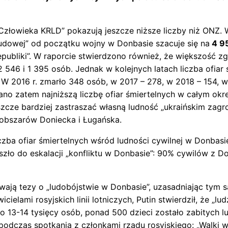
złowieka KRLD” pokazują jeszcze niższe liczby niż ONZ. 
 Ludowej” od początku wojny w Donbasie szacuje się na
4 9
epubliki”. W raporcie stwierdzono również, że większość 
 546 i 1 395 osób. Jednak w kolejnych latach liczba ofiar 
 W 2016 r. zmarło 348 osób, w 2017 – 278, w 2018 – 154, 
o zatem najniższą liczbę ofiar śmiertelnych w całym okre
zcze bardziej zastraszać własną ludność „ukraińskim zagr
obszarów Doniecka i Ługańska.
zba ofiar śmiertelnych wśród ludności cywilnej w Donbasi
szło do eskalacji „konfliktu w Donbasie”: 90% cywilów z D
ywają tezy o „ludobójstwie w Donbasie”, uzasadniając tym
ielami rosyjskich linii lotniczych, Putin stwierdził, że „lu
o 13-14 tysięcy osób, ponad 500 dzieci zostało zabitych l
odczas spotkania z członkami rządu rosyjskiego: „Walki 