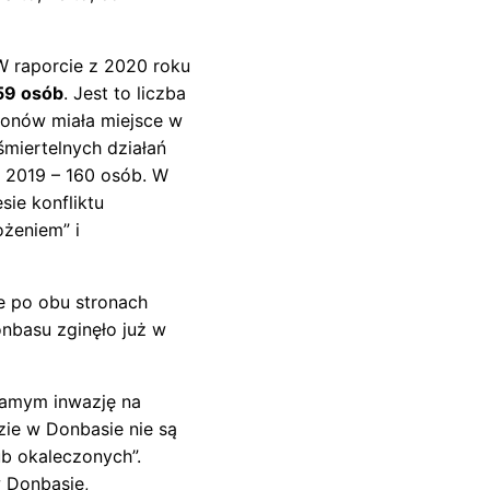
W raporcie z 2020 roku
59 osób
. Jest to liczba
zgonów miała miejsce w
śmiertelnych działań
w 2019 – 160 osób. W
sie konfliktu
ożeniem” i
e po obu stronach
onbasu zginęło już w
 samym inwazję na
dzie w Donbasie nie są
ub okaleczonych”.
w Donbasie,