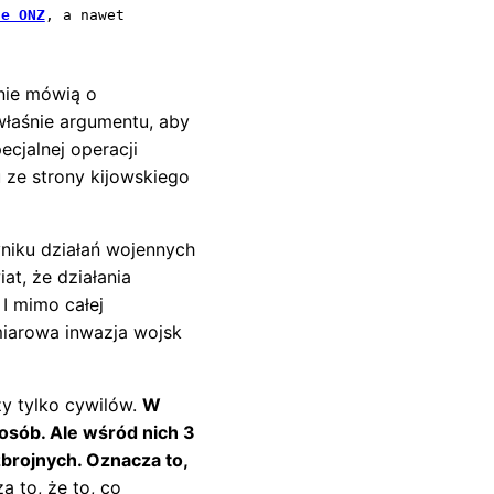
ne ONZ
, a nawet 
rnie mówią o
właśnie argumentu, aby
cjalnej operacji
 ze strony kijowskiego
niku działań wojennych
at, że działania
 I mimo całej
miarowa inwazja wojsk
czy tylko cywilów.
W
 osób. Ale wśród nich 3
zbrojnych. Oznacza to,
a to, że to, co