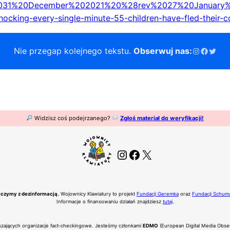
of%2031%20December%202021%20%28rev%2027%20Januar
-shocking-every-single-minute-55-children-have-fled-their-c
Instagram
Facebo
Twitt
Nie przegap kolejnego tekstu.
Obserwuj nas:
Widzisz coś podejrzanego?
Zgłoś materiał do weryfikacji!
Instagram
Facebook
X
czymy z dezinformacją.
Wojownicy Klawiatury to projekt
Fundacji Geremka
oraz
Fundacji Schum
Informacje o finansowaniu działań znajdziesz
tutaj
.
eszających organizacje fact-checkingowe. Jesteśmy członkami
EDMO
(European Digital Media Obse