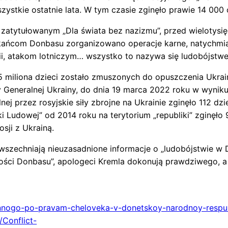
szystkie ostatnie lata. W tym czasie zginęło prawie 14 000 
 zatytułowanym „Dla świata bez nazizmu”, przed wielotysi
kańcom Donbasu zorganizowano operacje karne, natychmias
i, atakom lotniczym… wszystko to nazywa się ludobójstwe
 miliona dzieci zostało zmuszonych do opuszczenia Ukra
y Generalnej Ukrainy, do dnia 19 marca 2022 roku w wyniku
ej przez rosyjskie siły zbrojne na Ukrainie zginęło 112 dzi
i Ludowej” od 2014 roku na terytorium „republiki” zginęło 9
sji z Ukrainą.
szechniają nieuzasadnione informacje o „ludobójstwie w 
ności Donbasu”, apologeci Kremla dokonują prawdziwego, a
nnogo-po-pravam-cheloveka-v-donetskoy-narodnoy-respub
/Conflict-