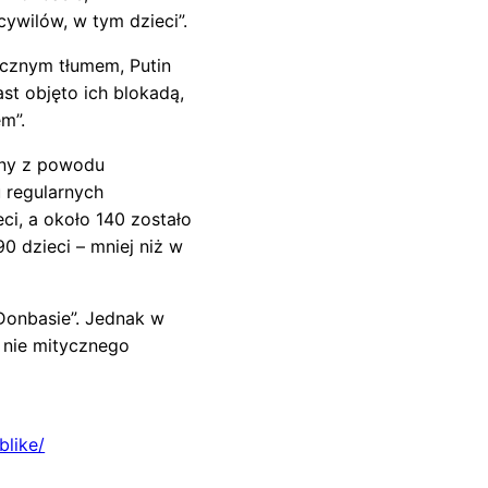
cywilów, w tym dzieci”.
ęcznym tłumem, Putin
t objęto ich blokadą,
m”.
iny z powodu
 regularnych
eci, a około 140 zostało
0 dzieci – mniej niż w
Donbasie”. Jednak w
 nie mitycznego
like/