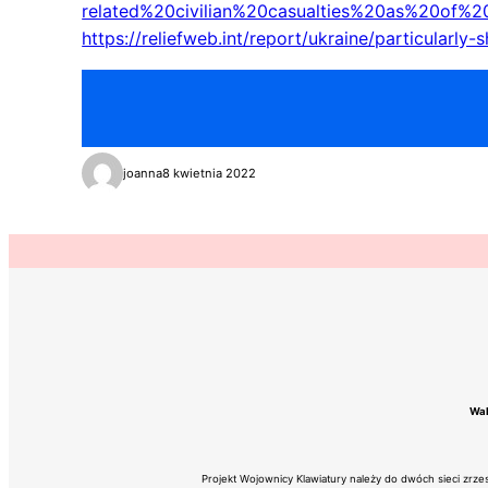
related%20civilian%20casualties%20as%20
https://reliefweb.int/report/ukraine/particularly
joanna
8 kwietnia 2022
Wal
Projekt Wojownicy Klawiatury należy do dwóch sieci zrz