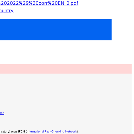
y%202022%29%20corr%20EN_0.pdf
ountry
ok
er
ana
.
rvatory) oraz
IFCN
(
International Fact-Checking Network
).