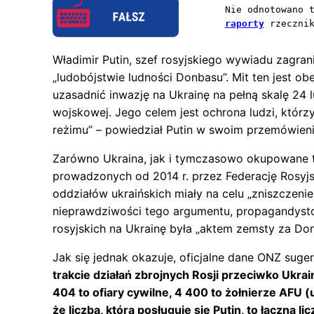
Nie odnotowano 
raporty
 rzeczni
Władimir Putin, szef rosyjskiego wywiadu zagrani
„ludobójstwie ludności Donbasu”. Mit ten jest o
uzasadnić inwazję na Ukrainę na pełną skalę 24 
wojskowej. Jego celem jest ochrona ludzi, którz
reżimu” – powiedział Putin w swoim przemówieni
Zarówno Ukraina, jak i tymczasowo okupowane t
prowadzonych od 2014 r. przez Federację Rosyjsk
oddziałów ukraińskich miały na celu „zniszczenie 
nieprawdziwości tego argumentu, propagandysto
rosyjskich na Ukrainę była „aktem zemsty za Don
Jak się jednak okazuje, oficjalne dane ONZ sugeru
trakcie działań zbrojnych Rosji przeciwko Ukra
404 to ofiary cywilne, 4 400 to żołnierze AFU (
że liczba, którą posługuje się Putin, to łączna 