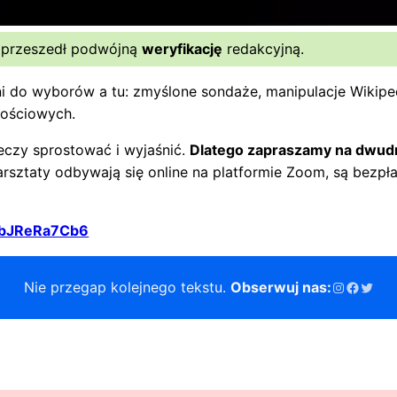
 przeszedł podwójną
weryfikację
redakcyjną.
 dni do wyborów a tu: zmyślone sondaże, manipulacje Wikipe
nościowych.
eczy sprostować i wyjaśnić.
Dlatego zapraszamy na dwu
rsztaty odbywają się online na platformie Zoom, są bezpła
gpbJReRa7Cb6
Instagram
Facebo
Twitt
Nie przegap kolejnego tekstu.
Obserwuj nas: