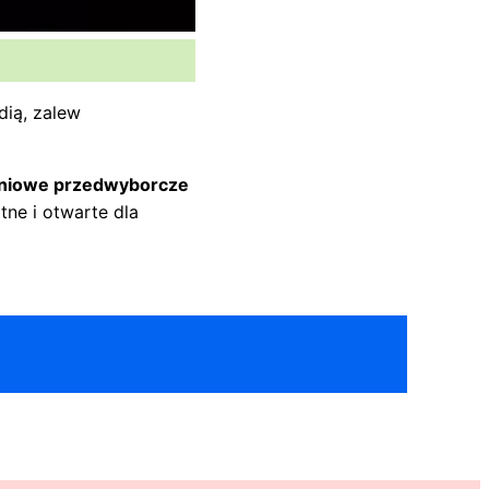
dią, zalew
dniowe przedwyborcze
tne i otwarte dla
ok
er