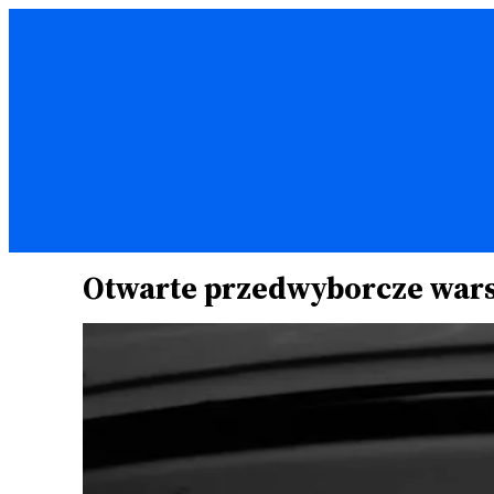
Przejdź
do
treści
Otwarte przedwyborcze wars