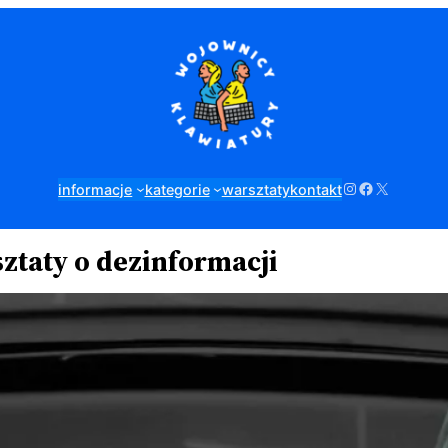
Instagram
Facebook
X
informacje
kategorie
warsztaty
kontakt
ztaty o dezinformacji