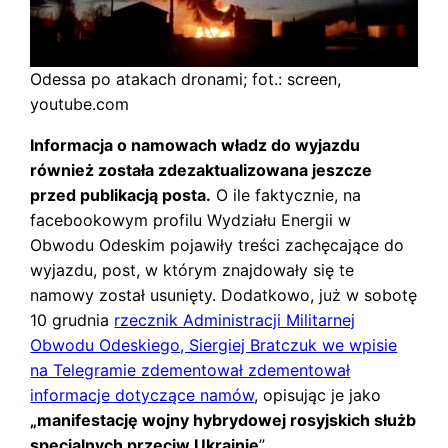
Odessa po atakach dronami; fot.: screen,
youtube.com
Informacja o namowach władz do wyjazdu
również została zdezaktualizowana jeszcze
przed publikacją posta.
O ile faktycznie, na
facebookowym profilu Wydziału Energii w
Obwodu Odeskim pojawiły treści zachęcające do
wyjazdu, post, w którym znajdowały się te
namowy został usunięty. Dodatkowo, już w sobotę
10 grudnia
rzecznik Administracji Militarnej
Obwodu Odeskiego, Siergiej Bratczuk we wpisie
na Telegramie zdementował zdementował
informacje dotyczące namów
, opisując je jako
„manifestację wojny hybrydowej rosyjskich służb
specjalnych przeciw Ukrainie
”.