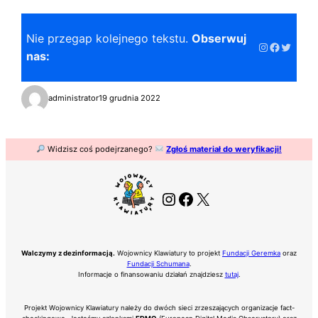
Nie przegap kolejnego tekstu.
Obserwuj
Instagram
Faceboo
Twitter
nas:
administrator
19 grudnia 2022
Widzisz coś podejrzanego?
Zgłoś materiał do weryfikacji!
Instagram
Facebook
X
Walczymy z dezinformacją.
Wojownicy Klawiatury to projekt
Fundacji Geremka
oraz
Fundacji Schumana
.
Informacje o finansowaniu działań znajdziesz
tutaj
.
Projekt Wojownicy Klawiatury należy do dwóch sieci zrzeszających organizacje fact-