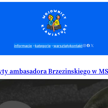
Instagram
Facebook
X
informacje
kategorie
warsztaty
kontakt
yty ambasadora Brzezinskiego w M