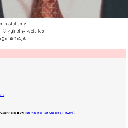
em zostaliśmy
 Oryginalny wpis jest
ąga narracja.
ana
.
rvatory) oraz
IFCN
(
International Fact-Checking Network
).