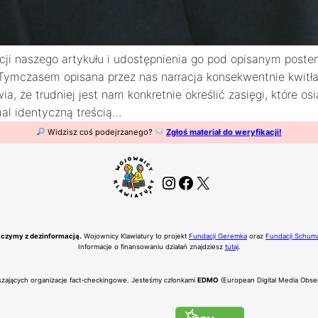
acji naszego artykułu i udostępnienia go pod opisanym post
ymczasem opisana przez nas narracja konsekwentnie kwitła.
 że trudniej jest nam konkretnie określić zasięgi, które osi
mal identyczną treścią…
Widzisz coś podejrzanego?
Zgłoś materiał do weryfikacji!
Instagram
Facebook
X
czymy z dezinformacją.
Wojownicy Klawiatury to projekt
Fundacji Geremka
oraz
Fundacji Schum
Informacje o finansowaniu działań znajdziesz
tutaj
.
eszających organizacje fact-checkingowe. Jesteśmy członkami
EDMO
(European Digital Media Obse