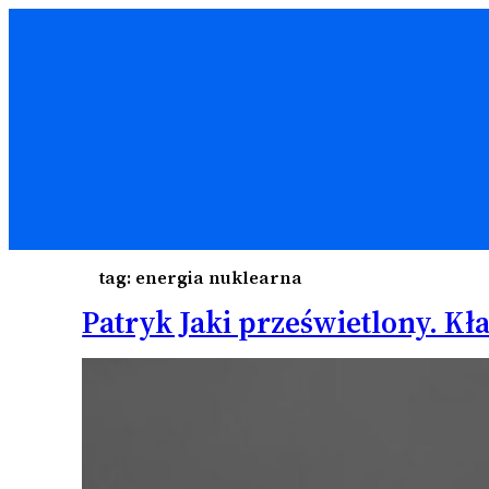
tag:
energia nuklearna
Patryk Jaki prześwietlony. Kł