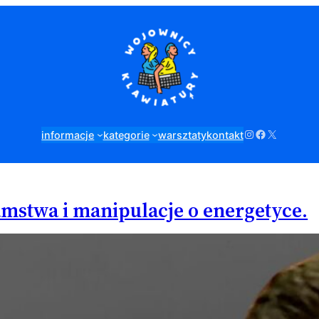
Instagram
Facebook
X
informacje
kategorie
warsztaty
kontakt
amstwa i manipulacje o energetyce.