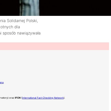
a Solidarnej Polski,
totnych dla
dni sposób nawiązywała
ana
.
rvatory) oraz
IFCN
(
International Fact-Checking Network
).