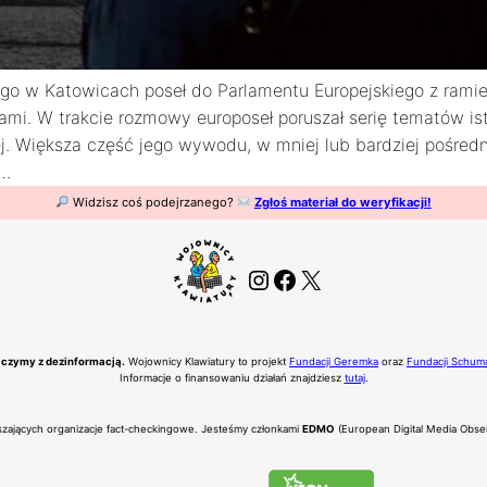
o w Katowicach poseł do Parlamentu Europejskiego z ramieni
cami. W trakcie rozmowy europoseł poruszał serię tematów is
iej. Większa część jego wywodu, w mniej lub bardziej pośre
,…
Widzisz coś podejrzanego?
Zgłoś materiał do weryfikacji!
Instagram
Facebook
X
czymy z dezinformacją.
Wojownicy Klawiatury to projekt
Fundacji Geremka
oraz
Fundacji Schum
Informacje o finansowaniu działań znajdziesz
tutaj
.
eszających organizacje fact-checkingowe. Jesteśmy członkami
EDMO
(European Digital Media Obse