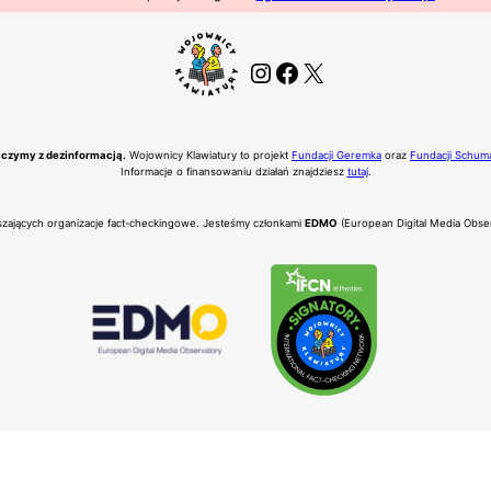
Instagram
Facebook
X
czymy z dezinformacją.
Wojownicy Klawiatury to projekt
Fundacji Geremka
oraz
Fundacji Schum
Informacje o finansowaniu działań znajdziesz
tutaj
.
eszających organizacje fact-checkingowe. Jesteśmy członkami
EDMO
(European Digital Media Obse