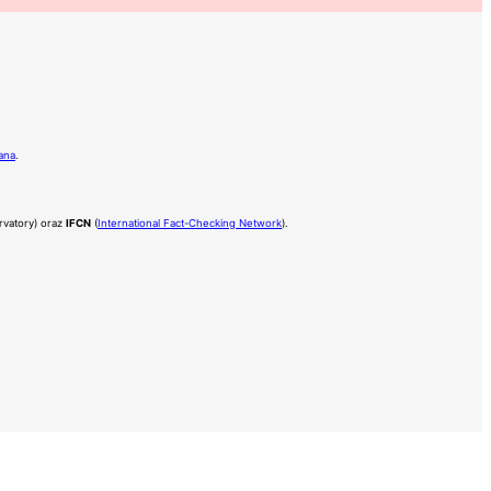
ana
.
rvatory) oraz
IFCN
(
International Fact-Checking Network
).