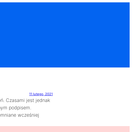
11 lutego, 2021
eń. Czasami jest jednak
wnym podpisem.
omniane wcześniej