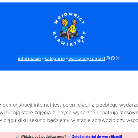
Instagram
Facebook
X
informacje
kategorie
warsztaty
kontakt
emonstracji internet jest pełen relacji z przebiegu wydarz
e wrzucają stare zdjęcia z innych wydarzeń i opatrują stoso
 ciągu kilku sekund będziemy w stanie sprawdzić czy wsp
Widzisz coś podejrzanego?
Zgłoś materiał do weryfikacji!