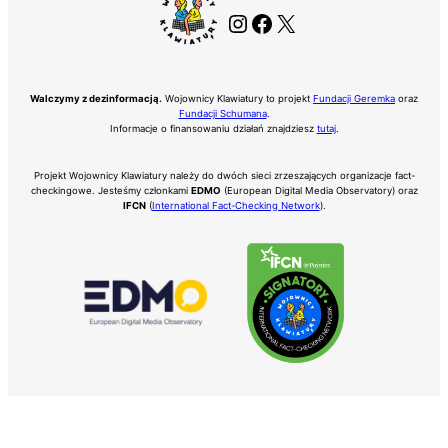
Instagram
Facebook
X
Walczymy z dezinformacją.
Wojownicy Klawiatury to projekt
Fundacji Geremka
oraz
Fundacji Schumana
.
Informacje o finansowaniu działań znajdziesz
tutaj
.
Projekt Wojownicy Klawiatury należy do dwóch sieci zrzeszających organizacje fact-
checkingowe. Jesteśmy członkami
EDMO
(European Digital Media Observatory) oraz
IFCN
(
International Fact-Checking Network
).