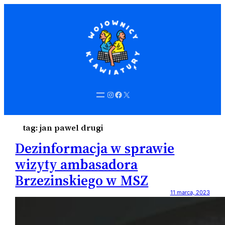
Instagram
Facebook
X
tag:
jan pawel drugi
Dezinformacja w sprawie
wizyty ambasadora
Brzezinskiego w MSZ
11 marca, 2023