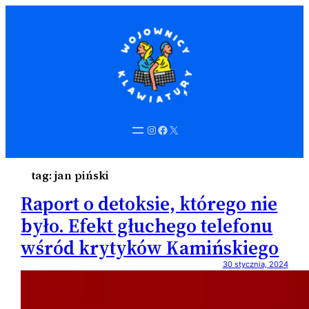
Instagram
Facebook
X
tag:
jan piński
Raport o detoksie, którego nie
było. Efekt głuchego telefonu
wśród krytyków Kamińskiego
30 stycznia, 2024