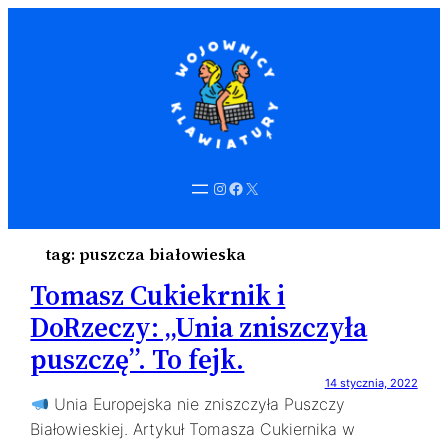
Instagram
Facebook
X
tag:
puszcza białowieska
Tomasz Cukiekrnik i
DoRzeczy: „Unia zniszczyła
puszczę”. To fejk.
14 stycznia, 2022
Unia Europejska nie zniszczyła Puszczy
Białowieskiej. Artykuł Tomasza Cukiernika w