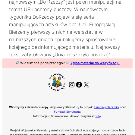
najnowszym „Do Rzeczy” jest pełen manipulacji na
temat UE i ochrony puszczy. W najnowszym
tygodniku DoRzeczy pojawiła się seria
manipulujących artykułów dot. Unii Europejskiej.
Bierzemy pierwszy z nich na warsztat a w
najbliższych dniach opublikujemy sprostowanie
kolejnego dezinformującego materiału. Najnowszy
tekst zatytułowany „Unia zniszczyła puszczę”…
Widzisz coś podejrzanego?
Zgłoś materiał do weryfikacji!
Instagram
Facebook
X
Walczymy z dezinformacją.
Wojownicy Klawiatury to projekt
Fundacji Geremka
oraz
Fundacji Schumana
.
Informacje o finansowaniu działań znajdziesz
tutaj
.
Projekt Wojownicy Klawiatury należy do dwóch sieci zrzeszających organizacje fact-
checkingowe. Jesteśmy członkami
EDMO
(European Digital Media Observatory) oraz