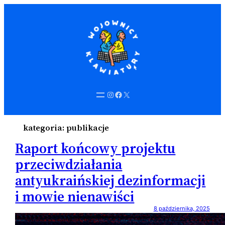
Instagram
Facebook
X
kategoria:
publikacje
Raport końcowy projektu
przeciwdziałania
antyukraińskiej dezinformacji
i mowie nienawiści
8 października, 2025