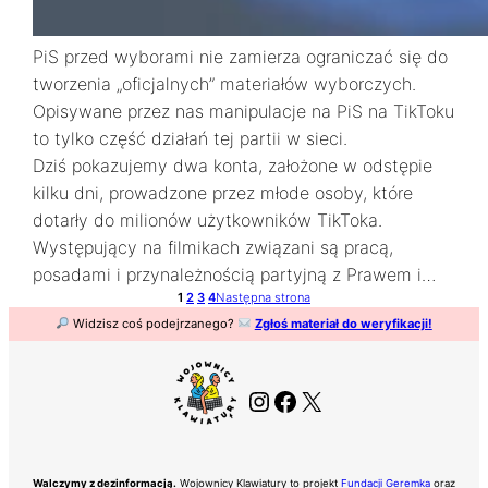
PiS przed wyborami nie zamierza ograniczać się do
tworzenia „oficjalnych” materiałów wyborczych.
Opisywane przez nas manipulacje na PiS na TikToku
to tylko część działań tej partii w sieci.
Dziś pokazujemy dwa konta, założone w odstępie
kilku dni, prowadzone przez młode osoby, które
dotarły do milionów użytkowników TikToka.
Występujący na filmikach związani są pracą,
posadami i przynależnością partyjną z Prawem i…
1
2
3
4
Następna strona
Widzisz coś podejrzanego?
Zgłoś materiał do weryfikacji!
Instagram
Facebook
X
Walczymy z dezinformacją.
Wojownicy Klawiatury to projekt
Fundacji Geremka
oraz