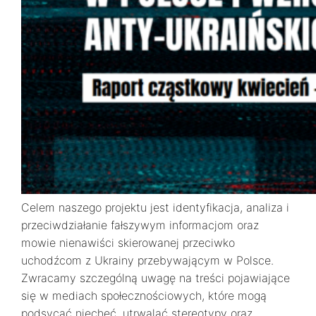
Celem naszego projektu jest identyfikacja, analiza i
przeciwdziałanie fałszywym informacjom oraz
mowie nienawiści skierowanej przeciwko
uchodźcom z Ukrainy przebywającym w Polsce.
Zwracamy szczególną uwagę na treści pojawiające
się w mediach społecznościowych, które mogą
podsycać niechęć, utrwalać stereotypy oraz