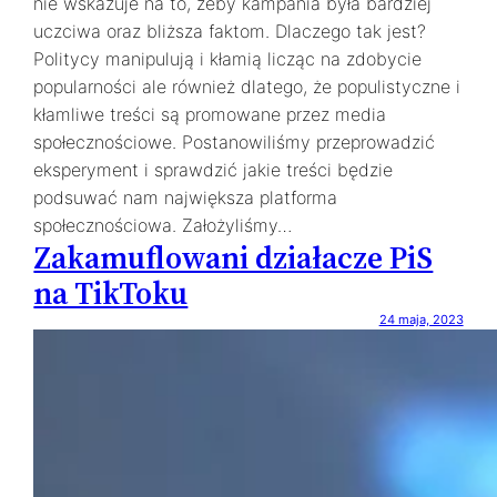
nie wskazuje na to, żeby kampania była bardziej
uczciwa oraz bliższa faktom. Dlaczego tak jest?
Politycy manipulują i kłamią licząc na zdobycie
popularności ale również dlatego, że populistyczne i
kłamliwe treści są promowane przez media
społecznościowe. Postanowiliśmy przeprowadzić
eksperyment i sprawdzić jakie treści będzie
podsuwać nam największa platforma
społecznościowa. Założyliśmy…
Zakamuflowani działacze PiS
na TikToku
24 maja, 2023