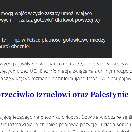
ch pojawiły się wpisy i komentarze, które szerzą fałszywe
zyjętych przez UE. Dezinformacja związana z unijnym rozpo
aczęły krążyć rozmaite dezinformujące treści. W sieci pojaw
rzeciwko Izraelowi oraz Palestynie 
mującą leżącego na chodniku chłopca. Dookoła widoczne są śl
zie rozmawiają, a chłopiec poprawia pozycję i układa sobie 
 „Żydzi inscenizują zdjęcia ofiar”. Kanał, na którym znaleźl