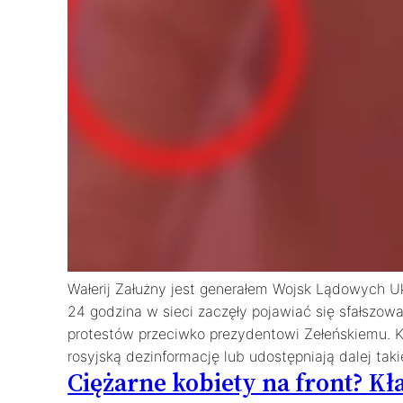
Wałerij Załużny jest generałem Wojsk Lądowych U
24 godzina w sieci zaczęły pojawiać się sfałszow
protestów przeciwko prezydentowi Zełeńskiemu. K
rosyjską dezinformację lub udostępniają dalej tak
Ciężarne kobiety na front? K