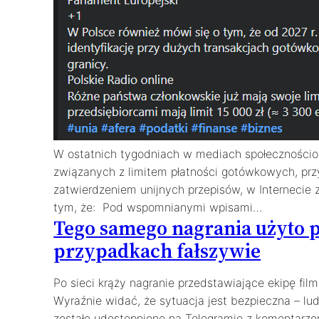
W ostatnich tygodniach w mediach społecznościowy
związanych z limitem płatności gotówkowych, pr
zatwierdzeniem unijnych przepisów, w Internecie z
tym, że: Pod wspomnianymi wpisami…
Tego samego nagrania użyto p
przypadkach fałszywie
Po sieci krąży nagranie przedstawiające ekipę fil
Wyraźnie widać, że sytuacja jest bezpieczna – lud
zostało udostępnione na Telegramie z komentarzem: