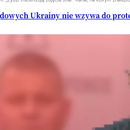
lądowych Ukrainy nie wzywa do prot