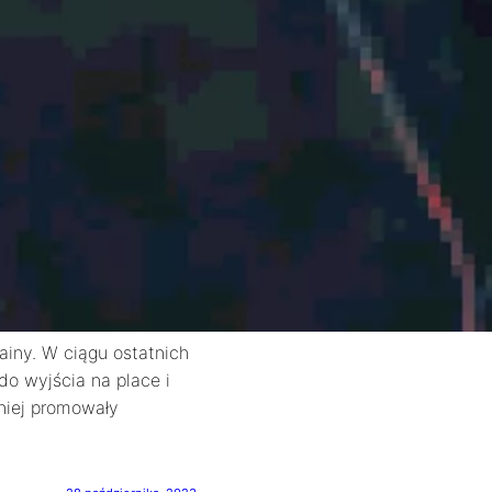
ainy. W ciągu ostatnich
do wyjścia na place i
niej promowały