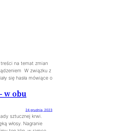
 treści na temat zmian
rządzeniem W związku z
iały się hasła mówiące o
– w obu
24 grudnia, 2023
ady sztucznej krwi.
ręką włosy. Nagranie
iśmy ten klip, w ramce