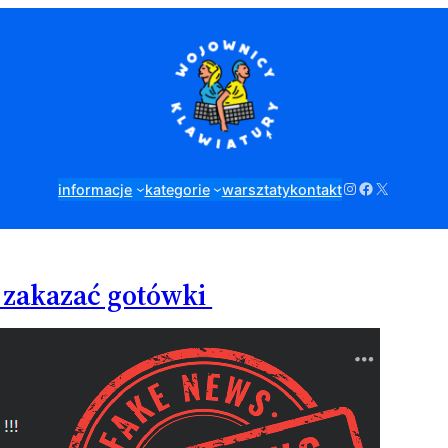
Instagram
Facebook
X
informacje
kategorie
warsztaty
kontakt
e zakazać gotówki