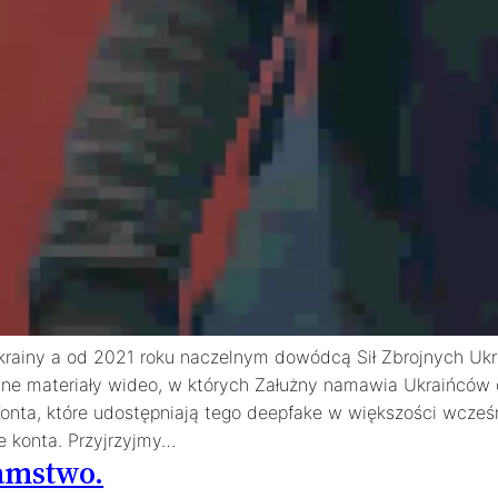
krainy a od 2021 roku naczelnym dowódcą Sił Zbrojnych Ukr
ane materiały wideo, w których Załużny namawia Ukraińców 
onta, które udostępniają tego deepfake w większości wcześ
ie konta. Przyjrzyjmy…
łamstwo.